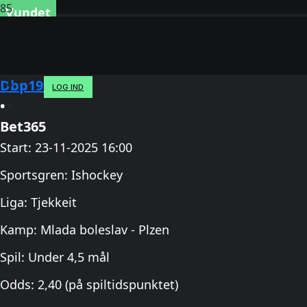
Vundet
BRUGER SPILFORSLAG
•
Dbp1982
LOG IND
•
Bet365
Start:
23-11-2025 16:00
Sportsgren:
Ishockey
Liga:
Tjekkeit
Kamp:
Mlada boleslav - Plzen
Spil:
Under 4,5 mål
Odds:
2,40
(på spiltidspunktet)