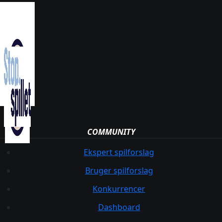
COMMUNITY
Ekspert spilforslag
Bruger spilforslag
Konkurrencer
Dashboard