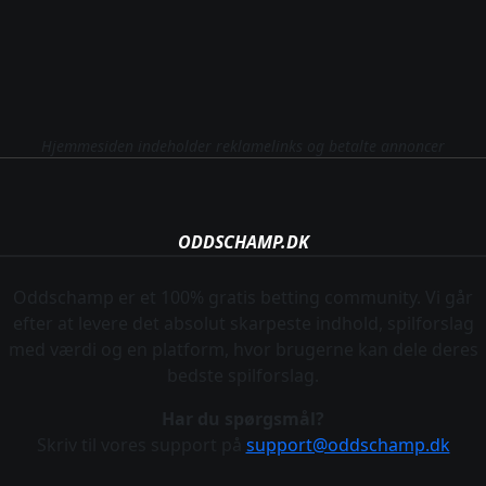
Hjemmesiden indeholder reklamelinks og betalte annoncer
ODDSCHAMP.DK
Oddschamp er et 100% gratis betting community. Vi går
efter at levere det absolut skarpeste indhold, spilforslag
med værdi og en platform, hvor brugerne kan dele deres
bedste spilforslag.
Har du spørgsmål?
Skriv til vores support på
support@oddschamp.dk