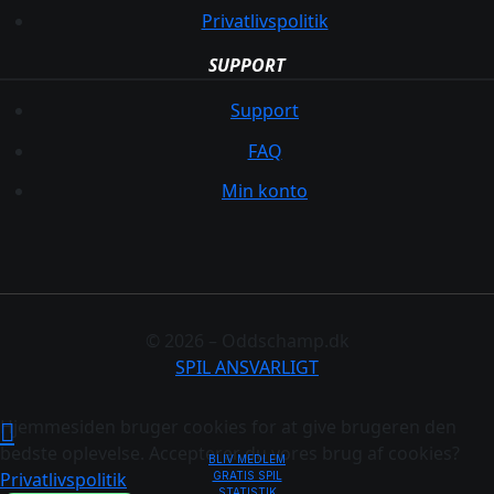
Privatlivspolitik
SUPPORT
Support
FAQ
Min konto
© 2026 – Oddschamp.dk
SPIL ANSVARLIGT
Hjemmesiden bruger cookies for at give brugeren den
bedste oplevelse. Accepterer du vores brug af cookies?
BLIV MEDLEM
Privatlivspolitik
GRATIS SPIL
STATISTIK