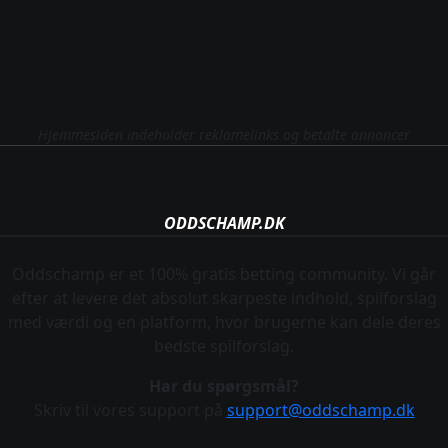
Hjemmesiden indeholder reklamelinks og betalte annoncer
ODDSCHAMP.DK
Oddschamp er et 100% gratis betting community. Vi går
efter at levere det absolut skarpeste indhold, spilforslag
med værdi og en platform, hvor brugerne kan dele deres
bedste spilforslag.
Har du spørgsmål?
Skriv til vores support på
support@oddschamp.dk