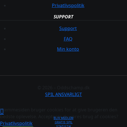
Privatlivspolitik
SUPPORT
Support
FAQ
Min konto
© 2026 – Oddschamp.dk
SPIL ANSVARLIGT
Hjemmesiden bruger cookies for at give brugeren den
bedste oplevelse. Accepterer du vores brug af cookies?
BLIV MEDLEM
Privatlivspolitik
GRATIS SPIL
STATISTIK