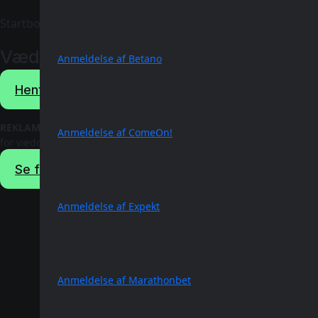
Startbonus til nye kunder
Væddemålskreditter op til 1.000 kr.
Anmeldelse af Betano
Hent bonus
REKLAME
| SPILLEMYNDIGHEDENS HJÆLPELINJE:
STOPSPILLET.DK
Anmeldelse af ComeOn!
for væddemålskredit.
Se flere spilforslag
Anmeldelse af Expekt
Anmeldelse af Marathonbet