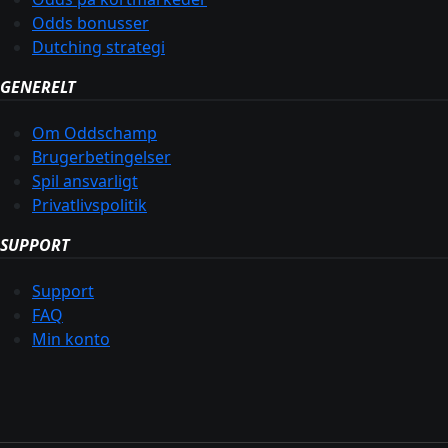
Odds bonusser
Dutching strategi
GENERELT
Om Oddschamp
Brugerbetingelser
Spil ansvarligt
Privatlivspolitik
SUPPORT
Support
FAQ
Min konto