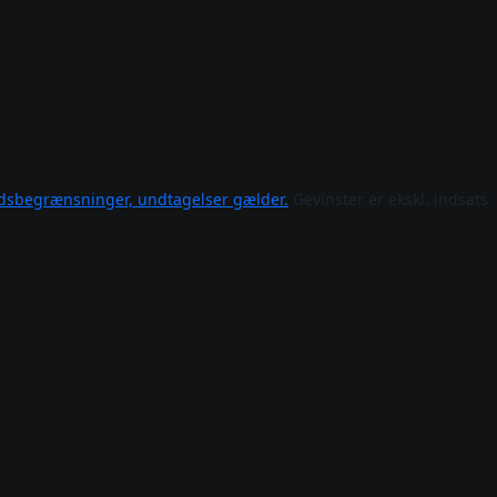
tidsbegrænsninger, undtagelser gælder.
Gevinster er ekskl. indsats