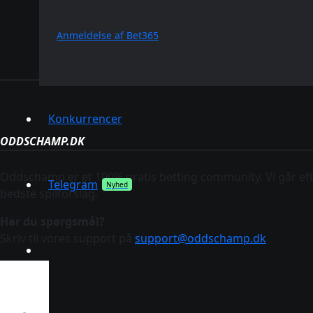
Anmeldelse af Bet365
Konkurrencer
ODDSCHAMP.DK
Oddschamp er et 100% gratis betting community. Vi går eft
Telegram
bedste spilforslag.
Har du spørgsmål?
Skriv til vores support på
support@oddschamp.dk