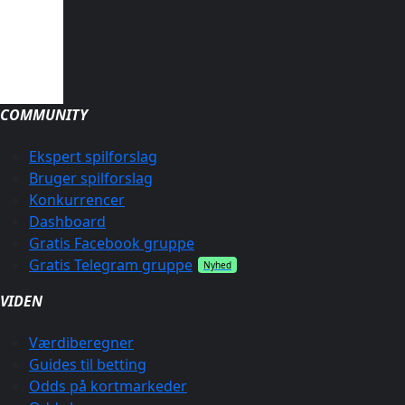
COMMUNITY
Ekspert spilforslag
Bruger spilforslag
Konkurrencer
Dashboard
Gratis Facebook gruppe
Gratis Telegram gruppe
VIDEN
Værdiberegner
Guides til betting
Odds på kortmarkeder