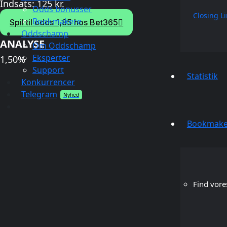
Indsats:
125
kr.
Odds bonusser
Closing L
Bookmakere
Spil til odds 1,85 hos Bet365
Oddschamp
ANALYSE
Om Oddschamp
Eksperter
1,50%
Support
Statistik
Konkurrencer
Telegram
Bookmake
Find vore