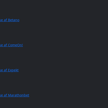
e af Betano
SELVUDELUKKELSE:
ROFUS.NU
| SPIL ANSVARLIGT | 18+ |
Regler, 
se af ComeOn!
e af Expekt
se af Marathonbet