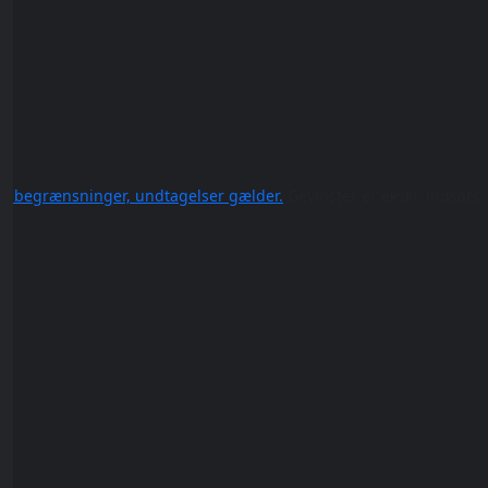
tidsbegrænsninger, undtagelser gælder.
Gevinster er ekskl. indsats