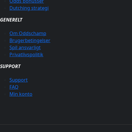
Odds bonusser
Dutching strategi
GENERELT
Om Oddschamp
Brugerbetingelser
Spil ansvarligt
Privatlivspolitik
SUPPORT
Support
FAQ
Min konto