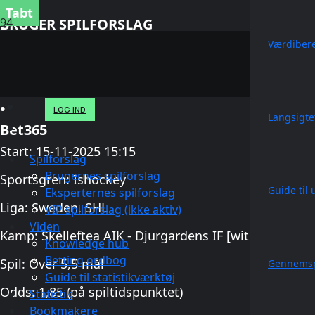
Tabt
BRUGER SPILFORSLAG
•
Værdiber
Dbp1982
•
LOG IND
Langsigtet
Bet365
Start:
15-11-2025 15:15
Spilforslag
Brugernes spilforslag
Sportsgren:
Ishockey
Guide til 
Eksperternes spilforslag
Liga:
Sweden. SHL
VIP spilforslag (ikke aktiv)
Viden
Kamp:
Skelleftea AIK - Djurgardens IF [with overtim
Knowledge hub
Betting ordbog
Spil:
Over 5,5 mål
Gennemsp
Guide til statistikværktøj
Odds:
1,85
(på spiltidspunktet)
Statistik
Bookmakere