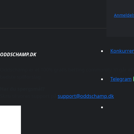
Anmeldels
Konkurre
ODDSCHAMP.DK
Oddschamp er et 100% gratis betting community. Vi går eft
bedste spilforslag.
Telegram
Har du spørgsmål?
Skriv til vores support på
support@oddschamp.dk