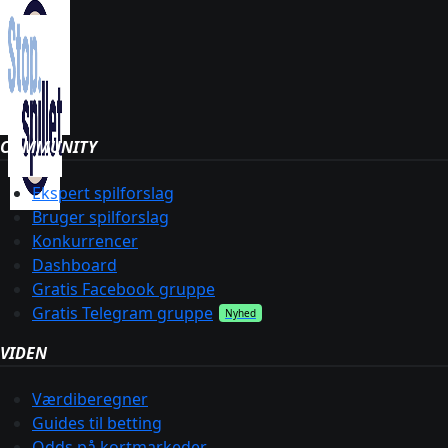
COMMUNITY
Ekspert spilforslag
Bruger spilforslag
Konkurrencer
Dashboard
Gratis Facebook gruppe
Gratis Telegram gruppe
VIDEN
Værdiberegner
Guides til betting
Odds på kortmarkeder