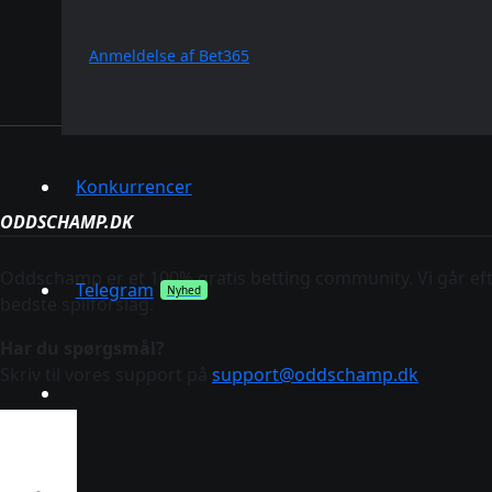
Anmeldelse af Bet365
Konkurrencer
ODDSCHAMP.DK
Oddschamp er et 100% gratis betting community. Vi går eft
Telegram
bedste spilforslag.
Har du spørgsmål?
Skriv til vores support på
support@oddschamp.dk