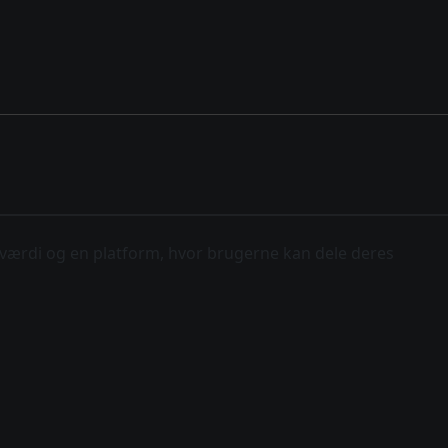
d værdi og en platform, hvor brugerne kan dele deres