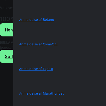
Velkomstbonus til nye kunder
100% bonus op til 1.000 kr.
Anmeldelse af Betano
Hent bonus
REKLAME
| SPILLEMYNDIGHEDENS HJÆLPELINJE:
STOPSPILLET.DK
Anmeldelse af ComeOn!
bonus: 1000 kr. | Indsatsgrænsen er 500 kr. per kamp | Omsætning
Se flere spilforslag
Anmeldelse af Expekt
Anmeldelse af Marathonbet