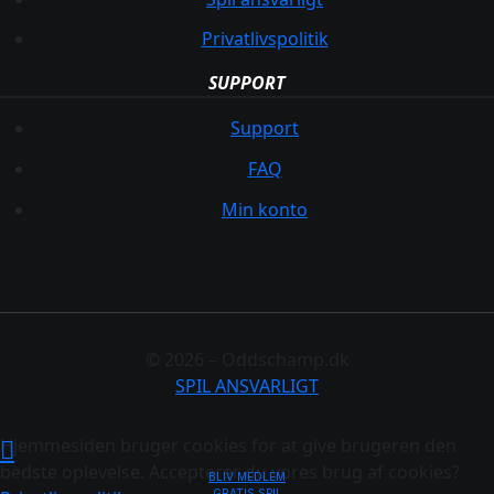
Privatlivspolitik
SUPPORT
Support
FAQ
Min konto
© 2026 – Oddschamp.dk
SPIL ANSVARLIGT
Hjemmesiden bruger cookies for at give brugeren den
bedste oplevelse. Accepterer du vores brug af cookies?
BLIV MEDLEM
GRATIS SPIL