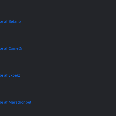
e af Betano
SELVUDELUKKELSE:
ROFUS.NU
| SPIL ANSVARLIGT | 18+ |
Regler og
se af ComeOn!
e af Expekt
se af Marathonbet