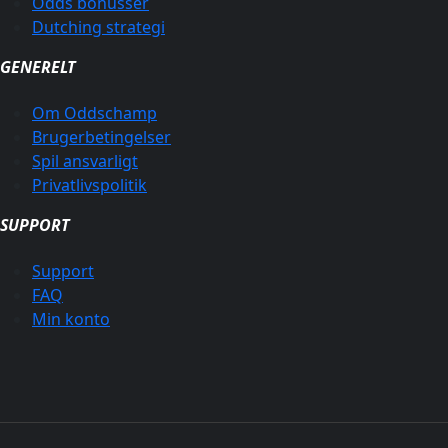
Odds bonusser
Dutching strategi
GENERELT
Om Oddschamp
Brugerbetingelser
Spil ansvarligt
Privatlivspolitik
SUPPORT
Support
FAQ
Min konto