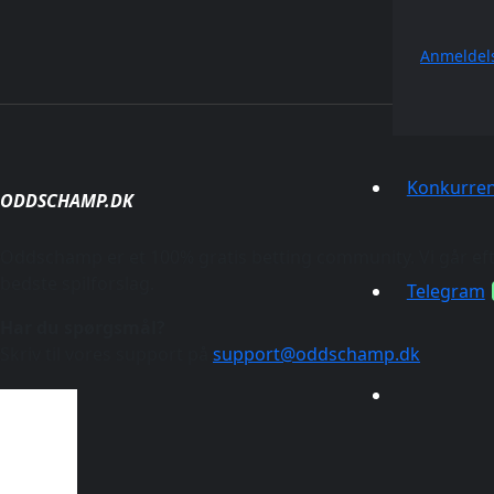
Anmeldels
Konkurre
ODDSCHAMP.DK
Oddschamp er et 100% gratis betting community. Vi går eft
bedste spilforslag.
Telegram
Har du spørgsmål?
Skriv til vores support på
support@oddschamp.dk