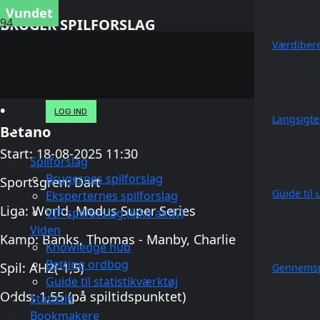
Vundet
BRUGER SPILFORSLAG
•
Værdiber
Dbp1982
•
LOG IND
Langsigtet
Betano
Start:
18-08-2025 11:30
Spilforslag
Brugernes spilforslag
Sportsgren:
Dart
Guide til 
Eksperternes spilforslag
Liga:
World. Modus Super Series
VIP spilforslag (ikke aktiv)
Viden
Kamp:
Banks, Thomas - Manby, Charlie
Knowledge hub
Betting ordbog
Spil:
AH2(-1,5)
Gennemsp
Guide til statistikværktøj
Odds:
1,55
(på spiltidspunktet)
Statistik
Bookmakere