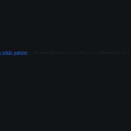
 vilkår gælder
| Gennemspilskrav: 5 x bonus, 5 x indbetaling, min.