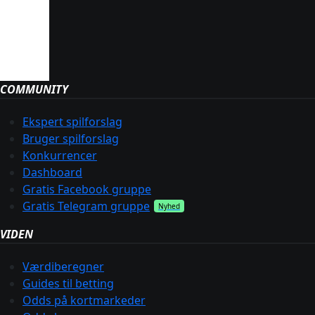
COMMUNITY
Ekspert spilforslag
Bruger spilforslag
Konkurrencer
Dashboard
Gratis Facebook gruppe
Gratis Telegram gruppe
VIDEN
Værdiberegner
Guides til betting
Odds på kortmarkeder