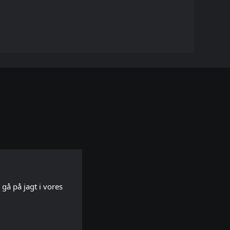
å på jagt i vores