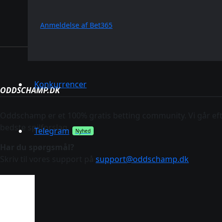
Anmeldelse af Bet365
Konkurrencer
ODDSCHAMP.DK
Oddschamp er et 100% gratis betting community. Vi går eft
bedste spilforslag.
Telegram
Har du spørgsmål?
Skriv til vores support på
support@oddschamp.dk