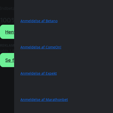
Indbetalingsbonus for nye kunder
100% bonus op til 1.000 kr.
Anmeldelse af Betano
Hent bonus
REKLAME
| SPILLEMYNDIGHEDENS HJÆLPELINJE:
STOPSPILLET.DK
Anmeldelse af ComeOn!
odds 1,80, indenfor 60 dage.
Se flere spilforslag
Anmeldelse af Expekt
Anmeldelse af Marathonbet