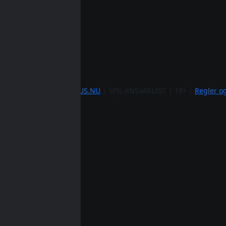
SELVUDELUKKELSE:
ROFUS.NU
| SPIL ANSVARLIGT | 18+ |
Regler og