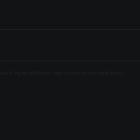
d værdi og en platform, hvor brugerne kan dele deres