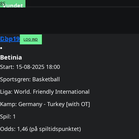
Vundet
BRUGER SPILFORSLAG
•
Dbp1982
LOG IND
•
Betinia
Start:
15-08-2025 18:00
Sportsgren:
Basketball
Liga:
World. Friendly International
Kamp:
Germany - Turkey [with OT]
Spil:
1
Odds:
1,46
(på spiltidspunktet)