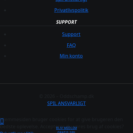
Privatlivspolitik
SUPPORT
Support
FAQ
Min konto
© 2026 – Oddschamp.dk
SPIL ANSVARLIGT
Hjemmesiden bruger cookies for at give brugeren den
bedste oplevelse. Accepterer du vores brug af cookies?
BLIV MEDLEM
GRATIS SPIL