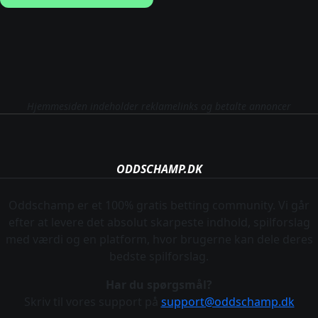
Hjemmesiden indeholder reklamelinks og betalte annoncer
ODDSCHAMP.DK
Oddschamp er et 100% gratis betting community. Vi går
efter at levere det absolut skarpeste indhold, spilforslag
med værdi og en platform, hvor brugerne kan dele deres
bedste spilforslag.
Har du spørgsmål?
Skriv til vores support på
support@oddschamp.dk