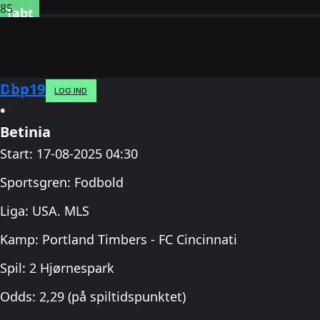
Tabt
BRUGER SPILFORSLAG
•
Dbp1982
LOG IND
•
Betinia
Start:
17-08-2025 04:30
Sportsgren:
Fodbold
Liga:
USA. MLS
Kamp:
Portland Timbers - FC Cincinnati
Spil:
2 Hjørnespark
Odds:
2,29
(på spiltidspunktet)