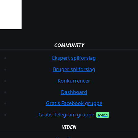
COMMUNITY
Ekspert spilforslag
Bruger spilforslag
Konkurrencer
Dashboard
Gratis Facebook gruppe
Gratis Telegram gruppe
VIDEN