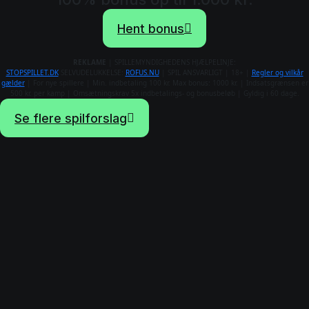
Hent bonus
REKLAME
| SPILLEMYNDIGHEDENS HJÆLPELINJE:
STOPSPILLET.DK
SELVUDELUKKELSE:
ROFUS.NU
| SPIL ANSVARLIGT | 18+ |
Regler og vilkår
gælder
| For nye spillere | Min. indbetaling 100 kr. Max bonus: 1000 kr. | Indsatsgrænsen er
500 kr. per kamp | Omsætningskrav 5x indbetalings- og bonusbeløb | Gyldig i 60 dage.
Se flere spilforslag