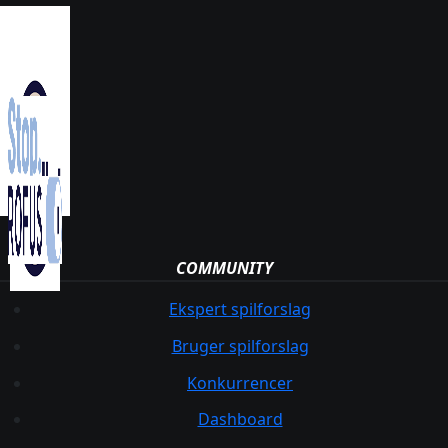
COMMUNITY
Ekspert spilforslag
Bruger spilforslag
Konkurrencer
Dashboard