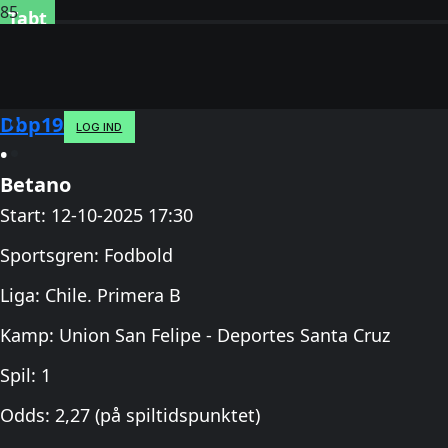
Tabt
BRUGER SPILFORSLAG
•
Dbp1982
LOG IND
•
Betano
Start:
12-10-2025 17:30
Sportsgren:
Fodbold
Liga:
Chile. Primera B
Kamp:
Union San Felipe - Deportes Santa Cruz
Spil:
1
Odds:
2,27
(på spiltidspunktet)