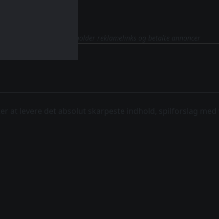
Hjemmesiden indeholder reklamelinks og betalte annoncer
er at levere det absolut skarpeste indhold, spilforslag me