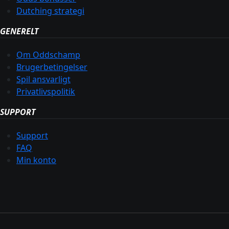
Dutching strategi
GENERELT
Om Oddschamp
Brugerbetingelser
Spil ansvarligt
Privatlivspolitik
SUPPORT
Support
FAQ
Min konto