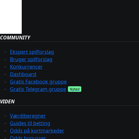
COMMUNITY
Ekspert spilforslag
Bruger spilforslag
Konkurrencer
Dashboard
Gratis Facebook gruppe
Gratis Telegram gruppe
VIDEN
Værdiberegner
Guides til betting
Odds på kortmarkeder
Odds bonusser