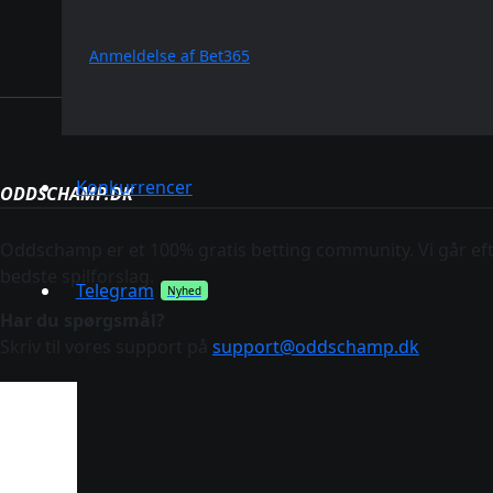
Anmeldelse af Bet365
Konkurrencer
ODDSCHAMP.DK
Oddschamp er et 100% gratis betting community. Vi går eft
bedste spilforslag.
Telegram
Har du spørgsmål?
Skriv til vores support på
support@oddschamp.dk