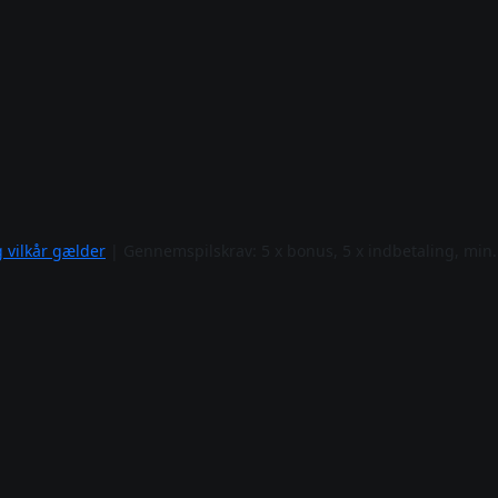
 vilkår gælder
| Gennemspilskrav: 5 x bonus, 5 x indbetaling, min.