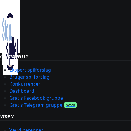
COMMUNITY
Ekspert spilforslag
Bruger spilforslag
Konkurrencer
Dashboard
Gratis Facebook gruppe
Gratis Telegram gruppe
VIDEN
Værdiberegner