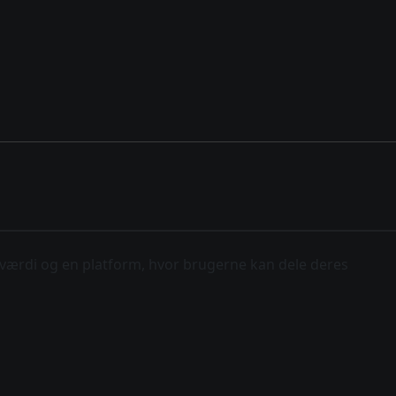
d værdi og en platform, hvor brugerne kan dele deres