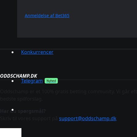
Anmeldelse af Bet365
Konkurrencer
ODDSCHAMP.DK
Telegram
Oddschamp er et 100% gratis betting community. Vi går eft
bedste spilforslag.
Har du spørgsmål?
Skriv til vores support på
support@oddschamp.dk