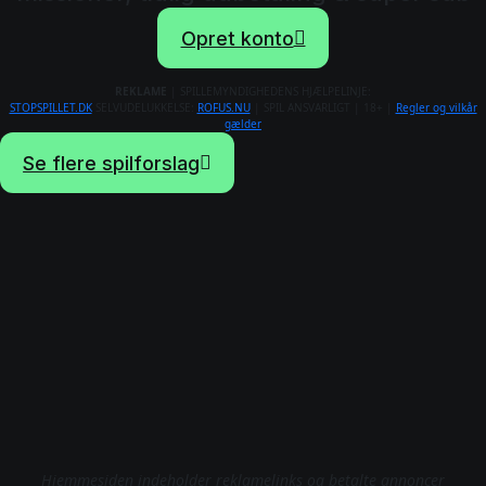
Opret konto
REKLAME
| SPILLEMYNDIGHEDENS HJÆLPELINJE:
STOPSPILLET.DK
SELVUDELUKKELSE:
ROFUS.NU
| SPIL ANSVARLIGT | 18+ |
Regler og vilkår
gælder
Se flere spilforslag
Hjemmesiden indeholder reklamelinks og betalte annoncer