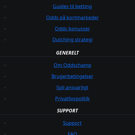
Guides til betting
Odds på kortmarkeder
Odds bonusser
Dutching strategi
GENERELT
Om Oddschamp
Brugerbetingelser
Spil ansvarligt
Privatlivspolitik
SUPPORT
Support
FAQ