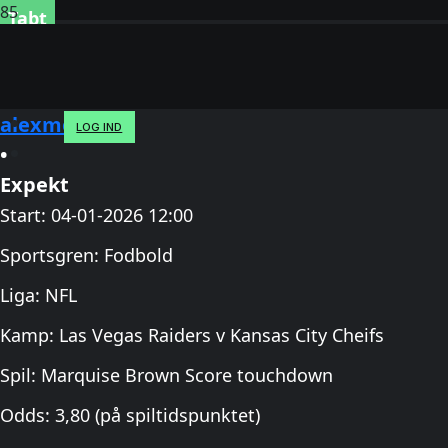
Tabt
BRUGER SPILFORSLAG
•
alexmohr
LOG IND
•
Expekt
Start:
04-01-2026 12:00
Sportsgren:
Fodbold
Liga:
NFL
Kamp:
Las Vegas Raiders v Kansas City Cheifs
Spil:
Marquise Brown Score touchdown
Odds:
3,80
(på spiltidspunktet)