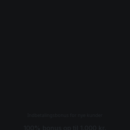
Indbetalingsbonus for nye kunder
100% bonus op til 1.000 kr.