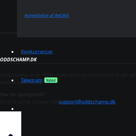
Anmeldelse af Bet365
Konkurrencer
ODDSCHAMP.DK
Oddschamp er et 100% gratis betting community. Vi går eft
Telegram
bedste spilforslag.
Har du spørgsmål?
Skriv til vores support på
support@oddschamp.dk