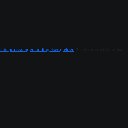
tidsbegrænsninger, undtagelser gælder.
Gevinster er ekskl. indsats