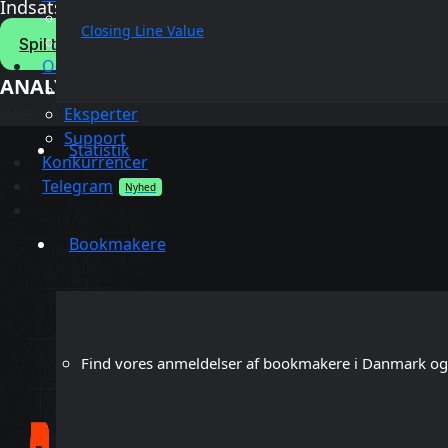
Indsats:
75
kr.
Odds bonusser
Closing Line Value
Bookmakere
Spil til odds 2,02 hos Betano
Oddschamp
ANALYSE
Om Oddschamp
INGEN ANALYSE
Eksperter
Support
Statistik
Konkurrencer
Telegram
Bookmakere
Find vores anmeldelser af bookmakere i Danmark og g