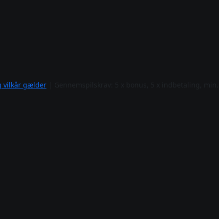
 vilkår gælder
| Gennemspilskrav: 5 x bonus, 5 x indbetaling, min.