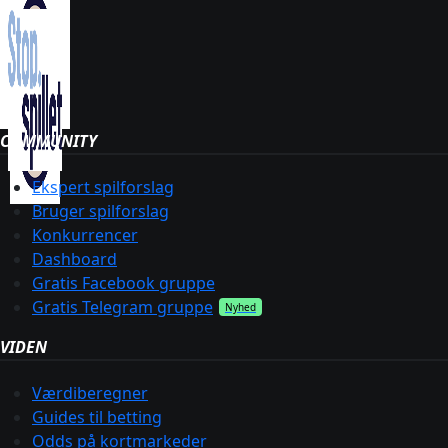
COMMUNITY
Ekspert spilforslag
Bruger spilforslag
Konkurrencer
Dashboard
Gratis Facebook gruppe
Gratis Telegram gruppe
VIDEN
Værdiberegner
Guides til betting
Odds på kortmarkeder