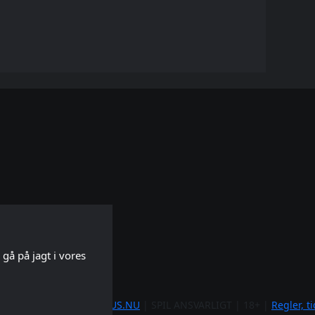
å på jagt i vores
SELVUDELUKKELSE:
ROFUS.NU
| SPIL ANSVARLIGT | 18+ |
Regler, 