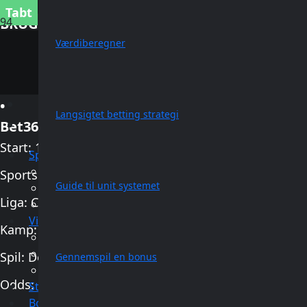
Tabt
BRUGER SPILFORSLAG
•
Værdiberegner
Klovborg
•
LOG IND
Langsigtet betting strategi
Bet365
Start:
10-12-2025 21:00
Spilforslag
Brugernes spilforslag
Sportsgren:
Fodbold
Guide til unit systemet
Eksperternes spilforslag
Liga:
Champions League
VIP spilforslag (ikke aktiv)
Viden
Kamp:
Dortmund - Bodø/Glimt
Knowledge hub
Betting ordbog
Spil:
Dortmund -1,5 (asian)
Gennemspil en bonus
Guide til statistikværktøj
Odds:
1,85
(på spiltidspunktet)
Statistik
Bookmakere