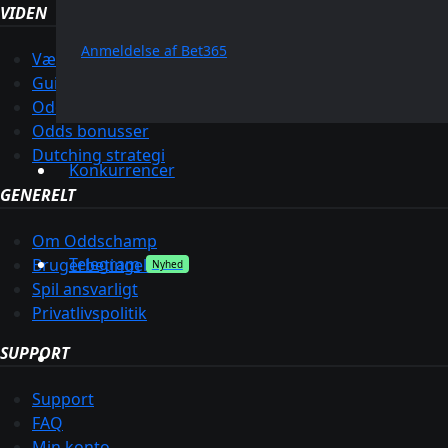
VIDEN
Anmeldelse af Bet365
Værdiberegner
Guides til betting
Odds på kortmarkeder
Odds bonusser
Dutching strategi
Konkurrencer
GENERELT
Om Oddschamp
Telegram
Brugerbetingelser
Spil ansvarligt
Privatlivspolitik
SUPPORT
Support
FAQ
Min konto