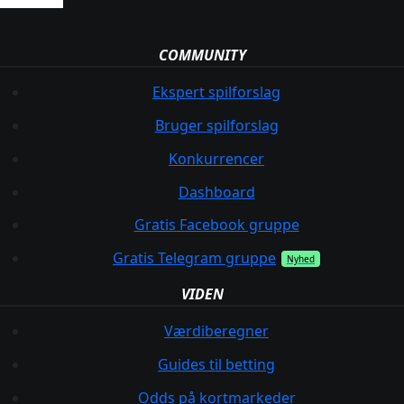
COMMUNITY
Ekspert spilforslag
Bruger spilforslag
Konkurrencer
Dashboard
Gratis Facebook gruppe
Gratis Telegram gruppe
VIDEN
Værdiberegner
Guides til betting
Odds på kortmarkeder