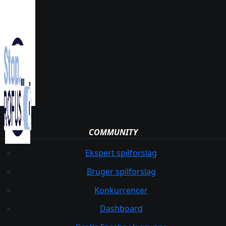
COMMUNITY
Ekspert spilforslag
Bruger spilforslag
Konkurrencer
Dashboard