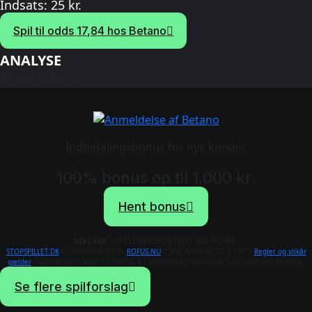
Indsats:
25
kr.
Spil til odds 17,84 hos Betano
ANALYSE
INGEN ANALYSE
Indbetalingsbonus for nye kunder
100% bonus op til 1.000 kr.
Hent bonus
REKLAME
| SPILLEMYNDIGHEDENS HJÆLPELINJE:
STOPSPILLET.DK
SELVUDELUKKELSE:
ROFUS.NU
| SPIL ANSVARLIGT | 18+ |
Regler og vilkår
gælder
| Gennemspilskrav: 5 x bonus, 5 x indbetaling, min. odds 1,80, indenfor 60 dage.
Se flere spilforslag