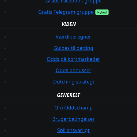
Gratis Facebook gruppe
Gratis Telegram gruppe
VIDEN
Værdiberegner
Guides til betting
Odds på kortmarkeder
Odds bonusser
Dutching strategi
GENERELT
Om Oddschamp
Brugerbetingelser
Spil ansvarligt