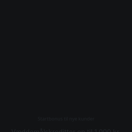
Startbonus til nye kunder
Væddemålskreditter op til 1.000 kr.