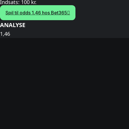
Indsats:
100
kr.
Spil til odds 1,46 hos Bet365
ANALYSE
1,46