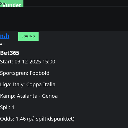
Vundet
BRUGER SPILFORSLAG
•
mh
LOG IND
•
Bet365
Start:
03-12-2025 15:00
Sportsgren:
Fodbold
Liga:
Italy: Coppa Italia
Kamp:
Atalanta - Genoa
Spil:
1
Odds:
1,46
(på spiltidspunktet)