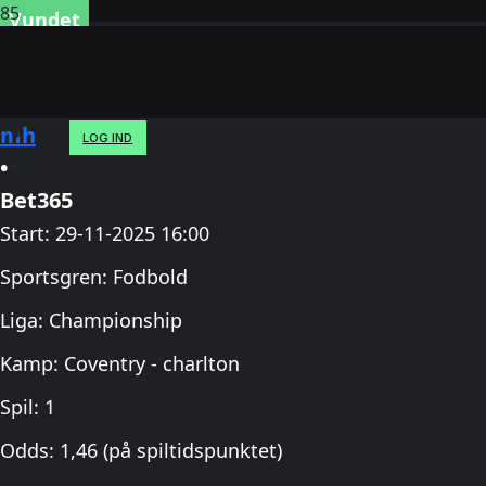
Vundet
BRUGER SPILFORSLAG
•
mh
LOG IND
•
Bet365
Start:
29-11-2025 16:00
Sportsgren:
Fodbold
Liga:
Championship
Kamp:
Coventry - charlton
Spil:
1
Odds:
1,46
(på spiltidspunktet)