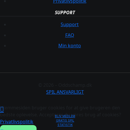
Privatlivspolitik
SUPPORT
Support
FAQ
Min konto
© 2026 – Oddschamp.dk
SPIL ANSVARLIGT
Hjemmesiden bruger cookies for at give brugeren den
bedste oplevelse. Accepterer du vores brug af cookies?
BLIV MEDLEM
Privatlivspolitik
GRATIS SPIL
STATISTIK