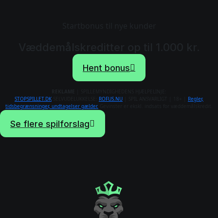
Startbonus til nye kunder
Væddemålskreditter op til 1.000 kr.
Hent bonus
REKLAME
| SPILLEMYNDIGHEDENS HJÆLPELINJE:
STOPSPILLET.DK
SELVUDELUKKELSE:
ROFUS.NU
| SPIL ANSVARLIGT | 18+ |
Regler,
tidsbegrænsninger, undtagelser gælder.
Gevinster er ekskl. indsats for væddemålskredit.
Se flere spilforslag