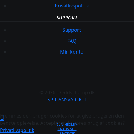
Privatlivspolitik
SUPPORT
Support
FAQ
Min konto
© 2026 – Oddschamp.dk
SPIL ANSVARLIGT
Hjemmesiden bruger cookies for at give brugeren den
bedste oplevelse. Accepterer du vores brug af cookies?
BLIV MEDLEM
Privatlivspolitik
GRATIS SPIL
STATISTIK