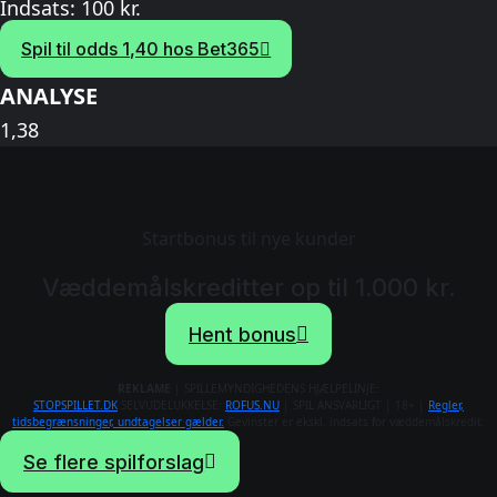
Indsats:
100
kr.
Spil til odds 1,40 hos Bet365
ANALYSE
1,38
Startbonus til nye kunder
Væddemålskreditter op til 1.000 kr.
Hent bonus
REKLAME
| SPILLEMYNDIGHEDENS HJÆLPELINJE:
STOPSPILLET.DK
SELVUDELUKKELSE:
ROFUS.NU
| SPIL ANSVARLIGT | 18+ |
Regler,
tidsbegrænsninger, undtagelser gælder.
Gevinster er ekskl. indsats for væddemålskredit.
Se flere spilforslag