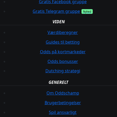
Gratis Facebook gruppe
Gratis Telegram gruppe
VIDEN
Værdiberegner
Guides til betting
Odds på kortmarkeder
Odds bonusser
Dutching strategi
GENERELT
Om Oddschamp
Brugerbetingelser
Spil ansvarligt