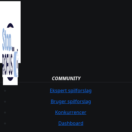
COMMUNITY
Ekspert spilforslag
Bruger spilforslag
Konkurrencer
Dashboard