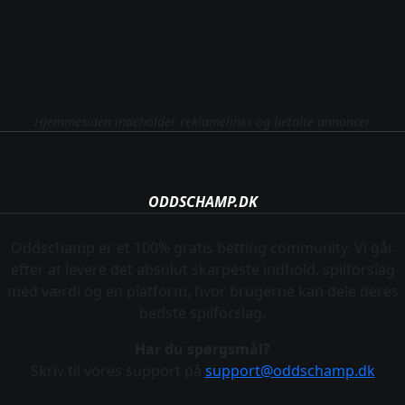
Hjemmesiden indeholder reklamelinks og betalte annoncer
ODDSCHAMP.DK
Oddschamp er et 100% gratis betting community. Vi går
efter at levere det absolut skarpeste indhold, spilforslag
med værdi og en platform, hvor brugerne kan dele deres
bedste spilforslag.
Har du spørgsmål?
Skriv til vores support på
support@oddschamp.dk