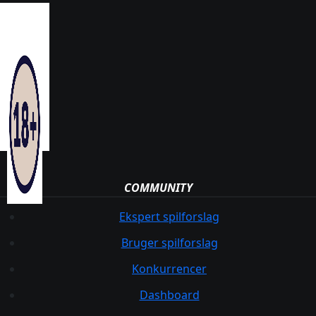
COMMUNITY
Ekspert spilforslag
Bruger spilforslag
Konkurrencer
Dashboard