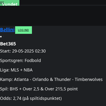
Vundet
BRUGER SPILFORSLAG
•
Bellini
LOG IND
•
Bet365
Start:
29-05-2025 02:30
Sportsgren:
Fodbold
Liga:
MLS + NBA
Kamp:
Atlanta - Orlando & Thunder - Timberwolves
Spil:
BHS + Over 2,5 & Over 215,5 point
Odds:
2,74
(på spiltidspunktet)