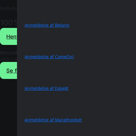
Indbetalingsbonus for nye kunder
100% bonus op til 1.000 kr.
Anmeldelse af Betano
Hent bonus
REKLAME
| SPILLEMYNDIGHEDENS HJÆLPELINJE:
STOPSPILLET.DK
Anmeldelse af ComeOn!
odds 1,80, indenfor 60 dage.
Se flere spilforslag
Anmeldelse af Expekt
Anmeldelse af Marathonbet