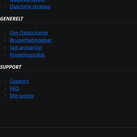
Dutching strategi
GENERELT
Om Oddschamp
Brugerbetingelser
Spil ansvarligt
Privatlivspolitik
SUPPORT
Support
FAQ
Min konto