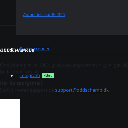
Anmeldelse af Bet365
Konkurrencer
ODDSCHAMP.DK
Oddschamp er et 100% gratis betting community. Vi går eft
bedste spilforslag.
Telegram
Har du spørgsmål?
Skriv til vores support på
support@oddschamp.dk