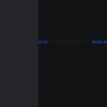
SELVUDELUKKELSE:
ROFUS.NU
| SPIL ANSVARLIGT | 18+ |
Regler og