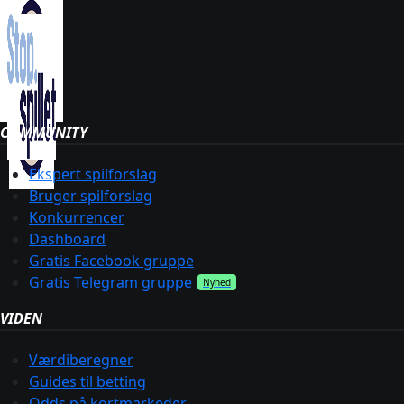
COMMUNITY
Ekspert spilforslag
Bruger spilforslag
Konkurrencer
Dashboard
Gratis Facebook gruppe
Gratis Telegram gruppe
VIDEN
Værdiberegner
Guides til betting
Odds på kortmarkeder