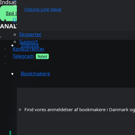
Indsats:
100
kr.
Odds bonusser
Closing Line Value
Bookmakere
Spil til odds 2,45 hos Bet365
Oddschamp
ANALYSE
Om Oddschamp
Eksperter
.
Support
Statistik
Konkurrencer
Telegram
Bookmakere
Find vores anmeldelser af bookmakere i Danmark og g