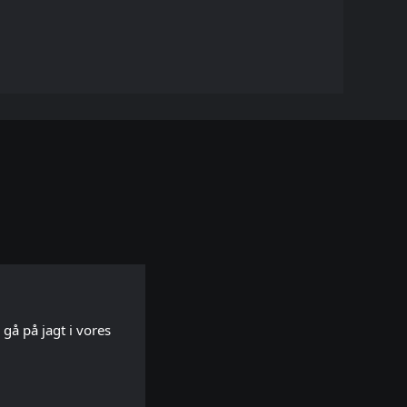
å på jagt i vores