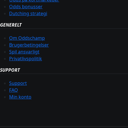
Odds bonusser
Dutching strategi
GENERELT
Om Oddschamp
Brugerbetingelser
Spil ansvarligt
Privatlivspolitik
SUPPORT
Support
FAQ
Min konto