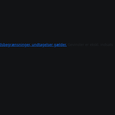
tidsbegrænsninger, undtagelser gælder.
Gevinster er ekskl. indsats