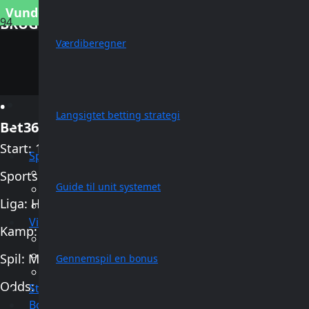
Vundet
BRUGER SPILFORSLAG
•
Værdiberegner
Bellini
•
LOG IND
Langsigtet betting strategi
Bet365
Start:
12-06-2025 16:30
Spilforslag
Brugernes spilforslag
Sportsgren:
Tennis
Guide til unit systemet
Eksperternes spilforslag
Liga:
Hertogenbosch
VIP spilforslag (ikke aktiv)
Viden
Kamp:
Medvedev - Mannarino
Knowledge hub
Betting ordbog
Spil:
Medvedev vinder
Gennemspil en bonus
Guide til statistikværktøj
Odds:
1,25
(på spiltidspunktet)
Statistik
Bookmakere