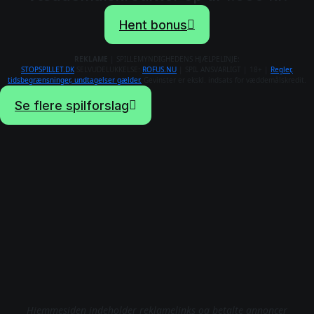
Hent bonus
REKLAME
| SPILLEMYNDIGHEDENS HJÆLPELINJE:
STOPSPILLET.DK
SELVUDELUKKELSE:
ROFUS.NU
| SPIL ANSVARLIGT | 18+ |
Regler,
tidsbegrænsninger, undtagelser gælder.
Gevinster er ekskl. indsats for væddemålskredit.
Se flere spilforslag
Hjemmesiden indeholder reklamelinks og betalte annoncer