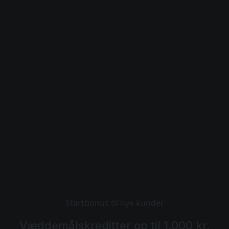
Startbonus til nye kunder
Væddemålskreditter op til 1.000 kr.