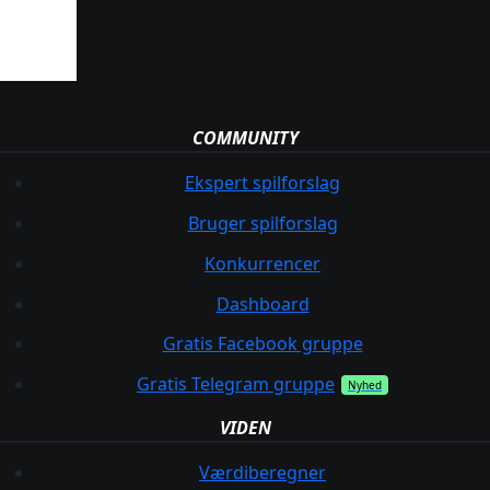
COMMUNITY
Ekspert spilforslag
Bruger spilforslag
Konkurrencer
Dashboard
Gratis Facebook gruppe
Gratis Telegram gruppe
VIDEN
Værdiberegner