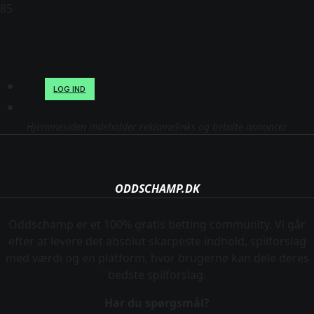
LOG IND
Hjemmesiden indeholder reklamelinks og betalte annoncer
ODDSCHAMP.DK
Oddschamp er et 100% gratis betting community. Vi går
efter at levere det absolut skarpeste indhold, spilforslag
med værdi og en platform, hvor brugerne kan dele deres
bedste spilforslag.
Har du spørgsmål?