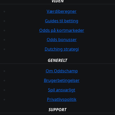
VIDEN
Værdiberegner
Guides til betting
Odds på kortmarkeder
Odds bonusser
Dutching strategi
GENERELT
Om Oddschamp
Brugerbetingelser
Spil ansvarligt
Privatlivspolitik
SUPPORT