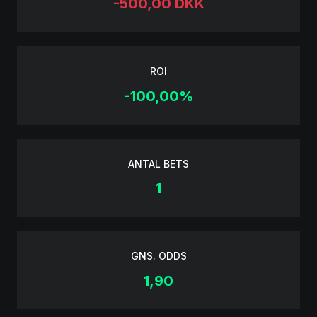
-500,00 DKK
ROI
-100,00%
ANTAL BETS
1
GNS. ODDS
1,90