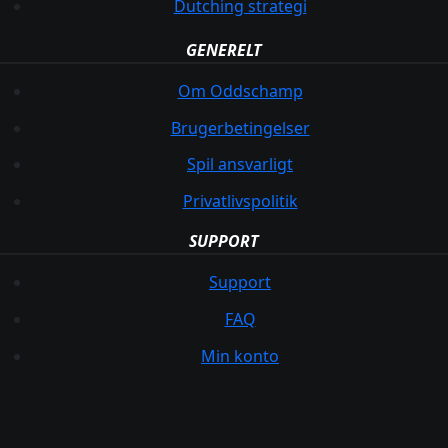
Dutching strategi
GENERELT
Om Oddschamp
Brugerbetingelser
Spil ansvarligt
Privatlivspolitik
SUPPORT
Support
FAQ
Min konto