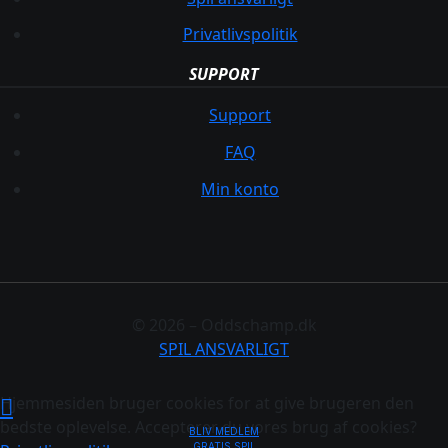
Privatlivspolitik
SUPPORT
Support
FAQ
Min konto
© 2026 – Oddschamp.dk
SPIL ANSVARLIGT
Hjemmesiden bruger cookies for at give brugeren den
bedste oplevelse. Accepterer du vores brug af cookies?
BLIV MEDLEM
GRATIS SPIL