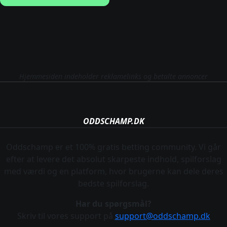
Hjemmesiden indeholder reklamelinks og betalte annoncer
ODDSCHAMP.DK
Oddschamp er et 100% gratis betting community. Vi går
efter at levere det absolut skarpeste indhold, spilforslag
med værdi og en platform, hvor brugerne kan dele deres
bedste spilforslag.
Har du spørgsmål?
Skriv til vores support på
support@oddschamp.dk