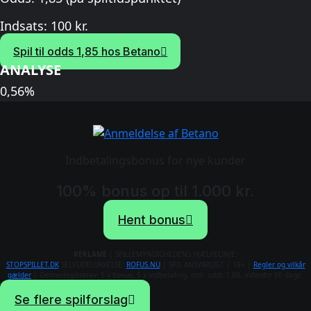
Indsats:
100
kr.
Spil til odds 1,85 hos Betano
ANALYSE
0,56%
Indbetalingsbonus for nye kunder
100% bonus op til 1.000 kr.
Hent bonus
REKLAME
| SPILLEMYNDIGHEDENS HJÆLPELINJE:
STOPSPILLET.DK
SELVUDELUKKELSE:
ROFUS.NU
| SPIL ANSVARLIGT | 18+ |
Regler og vilkår
gælder
| Gennemspilskrav: 5 x bonus, 5 x indbetaling, min. odds 1,80, indenfor 60 dage.
Se flere spilforslag