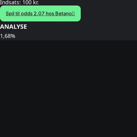
Indsats:
100
kr.
Spil til odds 2,07 hos Betano
ANALYSE
1,68%