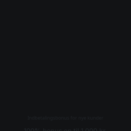
Indbetalingsbonus for nye kunder
100% bonus op til 1.000 kr.