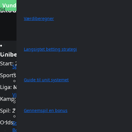
Vundet
BRUGER SPILFORSLAG
•
Værdiberegner
Dbp1982
•
LOG IND
Langsigtet betting strategi
Unibet
Start:
25-08-2025 18:00
Spilforslag
Brugernes spilforslag
Sportsgren:
Fodbold
Guide til unit systemet
Eksperternes spilforslag
Liga:
Norway. 3rd Division
VIP spilforslag (ikke aktiv)
Viden
Kamp:
Kristiansund 2 - Ranheim II
Knowledge hub
Betting ordbog
Spil:
2
Gennemspil en bonus
Guide til statistikværktøj
Odds:
1,79
(på spiltidspunktet)
Statistik
Bookmakere