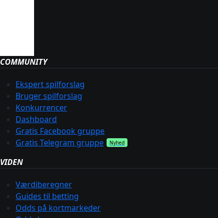
COMMUNITY
Ekspert spilforslag
Bruger spilforslag
Konkurrencer
Dashboard
Gratis Facebook gruppe
Gratis Telegram gruppe
VIDEN
Værdiberegner
Guides til betting
Odds på kortmarkeder