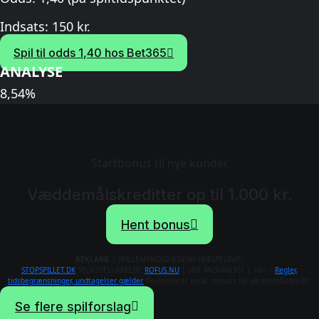
Indsats:
150
kr.
Spil til odds 1,40 hos Bet365
ANALYSE
8,54%
Startbonus til nye kunder
Væddemålskreditter op til 1.000 kr.
Hent bonus
REKLAME
| SPILLEMYNDIGHEDENS HJÆLPELINJE:
STOPSPILLET.DK
SELVUDELUKKELSE:
ROFUS.NU
| SPIL ANSVARLIGT | 18+ |
Regler,
tidsbegrænsninger, undtagelser gælder.
Gevinster er ekskl. indsats for væddemålskredit.
Se flere spilforslag