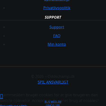
Privatlivspolitik
SUPPORT
Support
FAQ
Min konto
© 2026 – Oddschamp.dk
SPIL ANSVARLIGT
Hjemmesiden bruger cookies for at give brugeren den
bedste oplevelse. Accepterer du vores brug af cookies?
BLIV MEDLEM
GRATIS SPIL