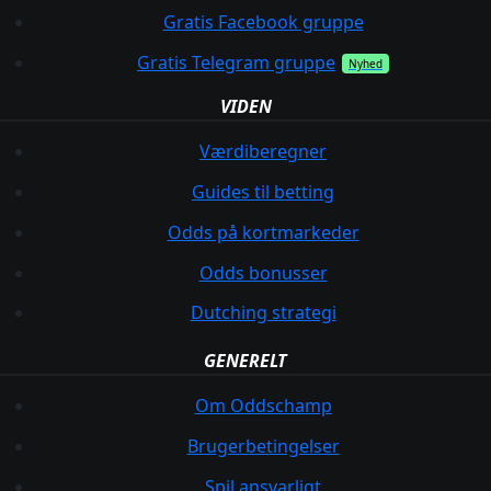
Gratis Facebook gruppe
Gratis Telegram gruppe
VIDEN
Værdiberegner
Guides til betting
Odds på kortmarkeder
Odds bonusser
Dutching strategi
GENERELT
Om Oddschamp
Brugerbetingelser
Spil ansvarligt