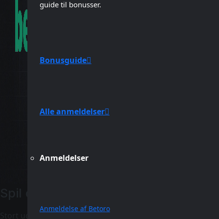
guide til bonusser.
Bonusguide
Alle anmeldelser
Anmeldelser
Spil og få bonus hos Bet365
Anmeldelse af Betoro
Stort udvalg på sportsbetting