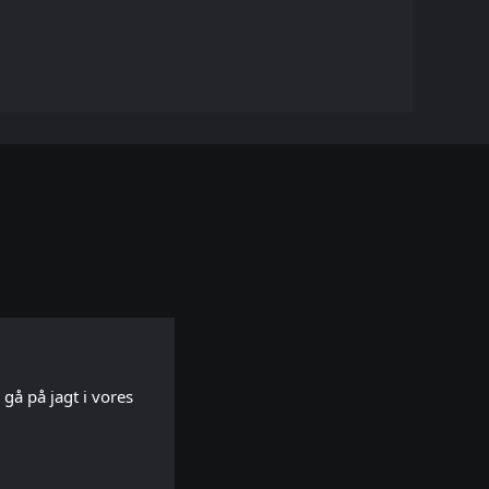
å på jagt i vores