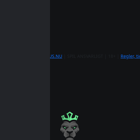
SELVUDELUKKELSE:
ROFUS.NU
| SPIL ANSVARLIGT | 18+ |
Regler, 