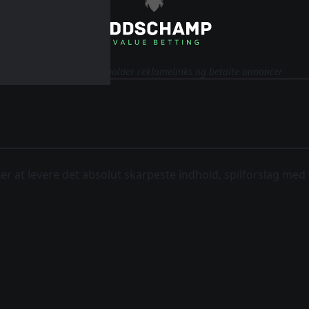
Hjemmesiden indeholder reklamelinks og betalte annoncer
er at levere det absolut skarpeste indhold, spilforslag me