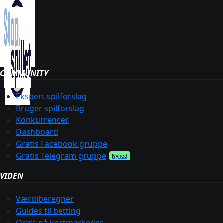
COMMUNITY
Ekspert spilforslag
Bruger spilforslag
Konkurrencer
Dashboard
Gratis Facebook gruppe
Gratis Telegram gruppe
VIDEN
Værdiberegner
Guides til betting
Odds på kortmarkeder