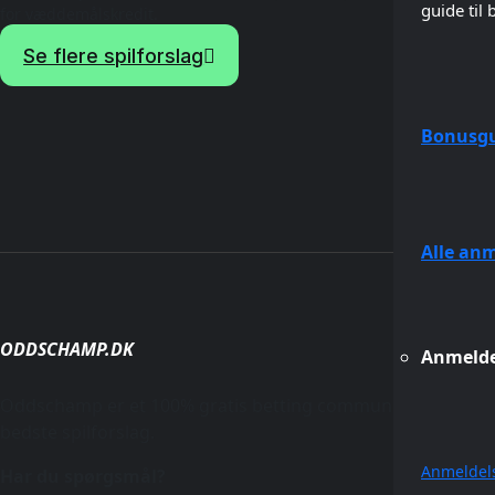
guide til 
for væddemålskredit.
Se flere spilforslag
Bonusg
Alle anm
ODDSCHAMP.DK
Anmelde
Oddschamp er et 100% gratis betting community. Vi går eft
bedste spilforslag.
Anmeldels
Har du spørgsmål?