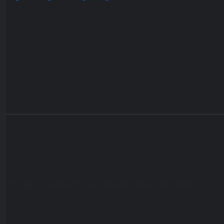
d værdi og en platform, hvor brugerne kan dele deres