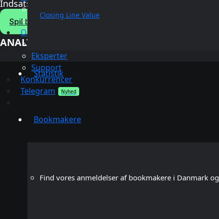
Indsats:
230
kr.
Odds bonusser
Closing Line Value
Bookmakere
Spil til odds 1,28 hos Betinia
Oddschamp
ANALYSE
Om Oddschamp
INGEN ANALYSE
Eksperter
Support
Statistik
Konkurrencer
Telegram
Bookmakere
Find vores anmeldelser af bookmakere i Danmark og g