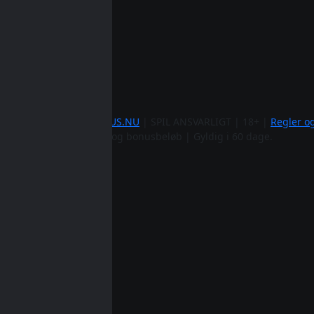
SELVUDELUKKELSE:
ROFUS.NU
| SPIL ANSVARLIGT | 18+ |
Regler og
skrav 5x indbetalings- og bonusbeløb | Gyldig i 60 dage.