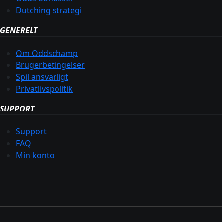
Dutching strategi
GENERELT
Om Oddschamp
Brugerbetingelser
Spil ansvarligt
Privatlivspolitik
SUPPORT
Support
FAQ
Min konto