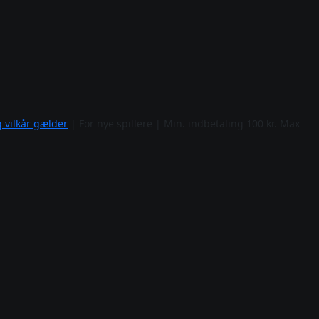
 vilkår gælder
| For nye spillere | Min. indbetaling 100 kr. Max