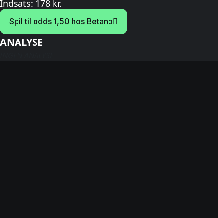
Indsats:
178
kr.
Spil til odds 1,50 hos Betano
ANALYSE
INGEN ANALYSE