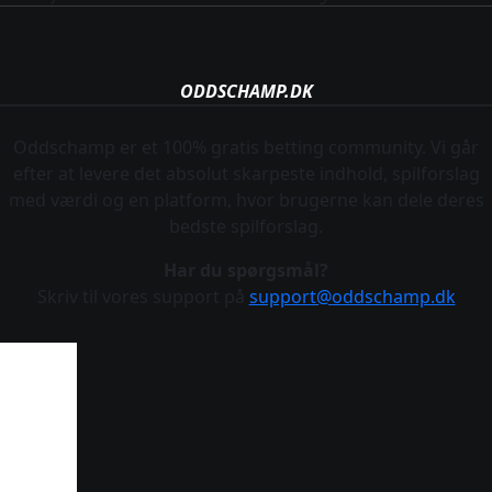
ODDSCHAMP.DK
Oddschamp er et 100% gratis betting community. Vi går
efter at levere det absolut skarpeste indhold, spilforslag
med værdi og en platform, hvor brugerne kan dele deres
bedste spilforslag.
Har du spørgsmål?
Skriv til vores support på
support@oddschamp.dk