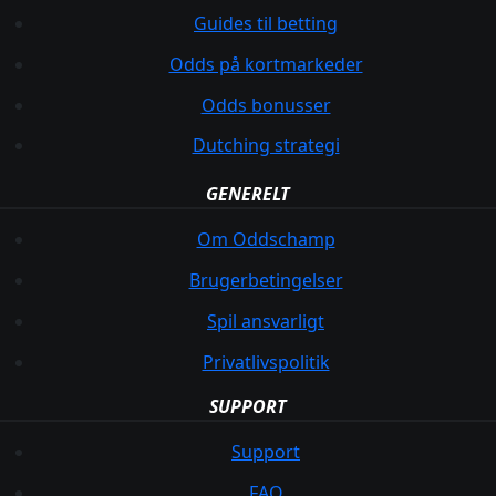
Guides til betting
Odds på kortmarkeder
Odds bonusser
Dutching strategi
GENERELT
Om Oddschamp
Brugerbetingelser
Spil ansvarligt
Privatlivspolitik
SUPPORT
Support
FAQ