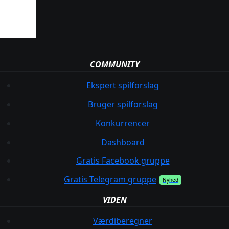
COMMUNITY
Ekspert spilforslag
Bruger spilforslag
Konkurrencer
Dashboard
Gratis Facebook gruppe
Gratis Telegram gruppe
VIDEN
Værdiberegner