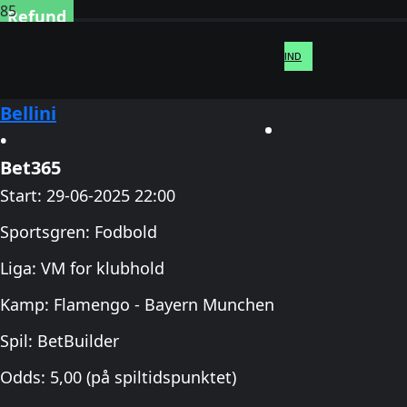
Refund
BRUGER SPILFORSLAG
•
IND
Bellini
•
Bet365
Start:
29-06-2025 22:00
Sportsgren:
Fodbold
Liga:
VM for klubhold
Kamp:
Flamengo - Bayern Munchen
Spil:
BetBuilder
Odds:
5,00
(på spiltidspunktet)