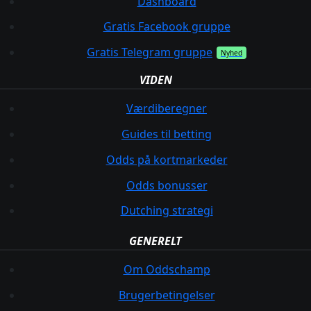
Dashboard
Gratis Facebook gruppe
Gratis Telegram gruppe
VIDEN
Værdiberegner
Guides til betting
Odds på kortmarkeder
Odds bonusser
Dutching strategi
GENERELT
Om Oddschamp
Brugerbetingelser