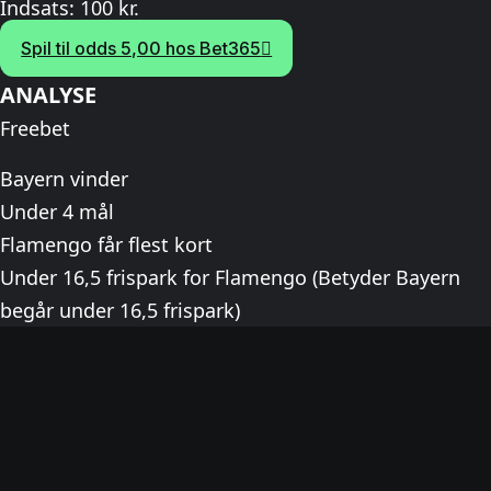
Indsats:
100
kr.
Spil til odds 5,00 hos Bet365
ANALYSE
Freebet
Bayern vinder
Under 4 mål
Flamengo får flest kort
Under 16,5 frispark for Flamengo (Betyder Bayern
begår under 16,5 frispark)