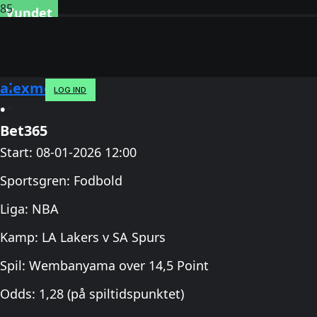
Vundet
BRUGER SPILFORSLAG
•
alexmohr
LOG IND
•
Bet365
Start:
08-01-2026 12:00
Sportsgren:
Fodbold
Liga:
NBA
Kamp:
LA Lakers v SA Spurs
Spil:
Wembanyama over 14,5 Point
Odds:
1,28
(på spiltidspunktet)