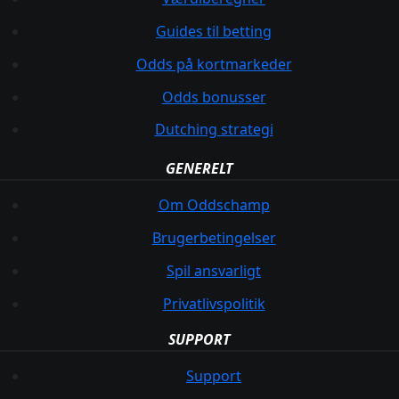
Guides til betting
Odds på kortmarkeder
Odds bonusser
Dutching strategi
GENERELT
Om Oddschamp
Brugerbetingelser
Spil ansvarligt
Privatlivspolitik
SUPPORT
Support