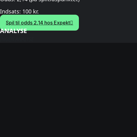
Indsats:
100
kr.
Spil til odds 2,14 hos Expekt
ANALYSE
INGEN ANALYSE