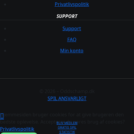
Privatlivspolitik
SUPPORT
Support
FAQ
Min konto
© 2026 – Oddschamp.dk
SPIL ANSVARLIGT
Hjemmesiden bruger cookies for at give brugeren den
bedste oplevelse. Accepterer du vores brug af cookies?
BLIV MEDLEM
GRATIS SPIL
Privatlivspolitik
STATISTIK