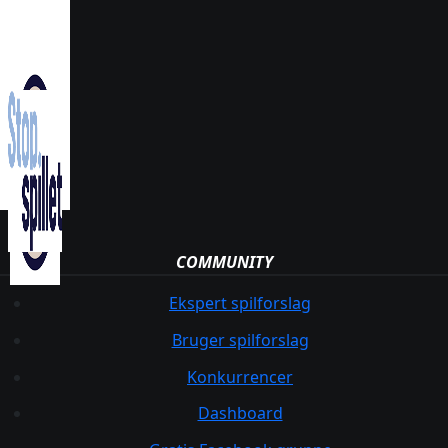
COMMUNITY
Ekspert spilforslag
Bruger spilforslag
Konkurrencer
Dashboard