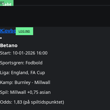
Tabt
BRUGER SPILFORSLAG
•
Klovborg
LOG IND
•
Betano
Start:
10-01-2026 16:00
Sportsgren:
Fodbold
Liga:
England, FA Cup
Kamp:
Burnley - Millwall
Spil:
Millwall +0,75 asian
Odds:
1,83
(på spiltidspunktet)