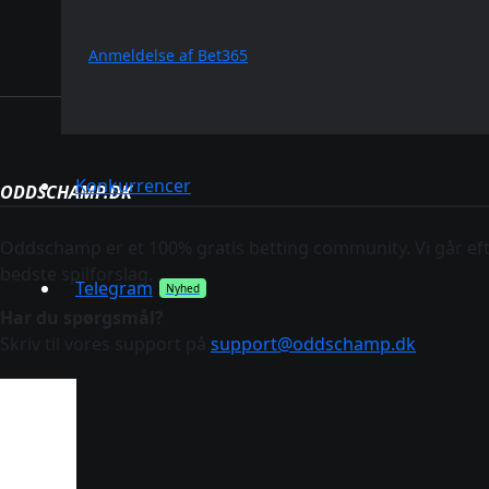
Anmeldelse af Bet365
Konkurrencer
ODDSCHAMP.DK
Oddschamp er et 100% gratis betting community. Vi går eft
bedste spilforslag.
Telegram
Har du spørgsmål?
Skriv til vores support på
support@oddschamp.dk