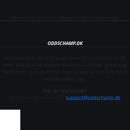
Hjemmesiden indeholder reklamelinks og betalte annoncer
ODDSCHAMP.DK
Oddschamp er et 100% gratis betting community. Vi går
efter at levere det absolut skarpeste indhold, spilforslag
med værdi og en platform, hvor brugerne kan dele deres
bedste spilforslag.
Har du spørgsmål?
Skriv til vores support på
support@oddschamp.dk