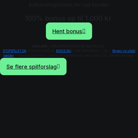
Indbetalingsbonus for nye kunder
100% bonus op til 1.000 kr.
Hent bonus
REKLAME
| SPILLEMYNDIGHEDENS HJÆLPELINJE:
STOPSPILLET.DK
SELVUDELUKKELSE:
ROFUS.NU
| SPIL ANSVARLIGT | 18+ |
Regler og vilkår
gælder
| Gennemspilskrav: 5 x bonus, 5 x indbetaling, min. odds 1,80, indenfor 60 dage.
Se flere spilforslag