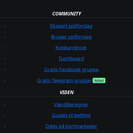
COMMUNITY
Ekspert spilforslag
Bruger spilforslag
Konkurrencer
Dashboard
Gratis Facebook gruppe
Gratis Telegram gruppe
VIDEN
Værdiberegner
Guides til betting
Odds på kortmarkeder