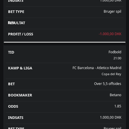
1.000,00 DKK
Bruger spil
Tabt
-1.000,00 DKK
Fodbold
21:00
FC Barcelona - Atletico Madrid
Copa del Rey
Over 5,5 offsides
Betano
1.85
1.000,00 DKK
Bruger spil