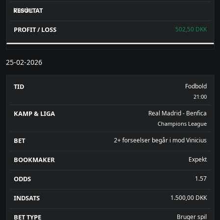
Vundet
502,50 DKK
25-02-2026
KAMP
Fodbold
BET
TID
&
BET
BOOKMAKER
ODDS
INDSATS
RESULTAT
PROFIT/TAB
TYPE
21:00
LIGA
Real Madrid - Benfica
Champions League
2+ forseelser begår i mod Vinicius
Expekt
1.57
1.500,00 DKK
Bruger spil