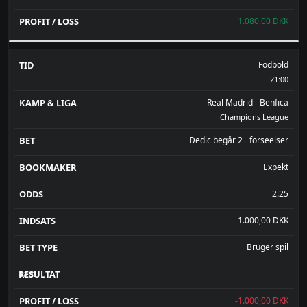
1.080,00 DKK
Fodbold
21:00
Real Madrid - Benfica
Champions League
Dedic begår 2+ forseelser
Expekt
2.25
1.000,00 DKK
Bruger spil
Tabt
-1.000,00 DKK