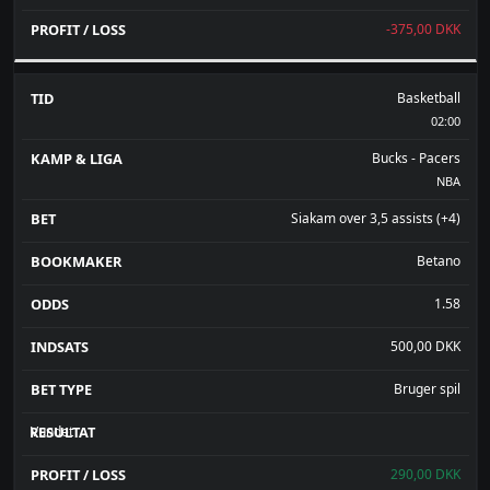
-375,00 DKK
Basketball
02:00
Bucks - Pacers
NBA
Siakam over 3,5 assists (+4)
Betano
1.58
500,00 DKK
Bruger spil
Vundet
290,00 DKK