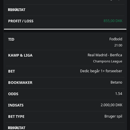
Vundet
855,00 DKK
Fodbold
21:00
Real Madrid - Benfica
Champions League
Dedic begår 1+ forseelser
Betano
1.54
2.000,00 DKK
Bruger spil
Vundet