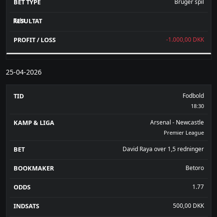
Bruger spil
Tabt
-1.000,00 DKK
25-04-2026
KAMP
Fodbold
BET
TID
&
BET
BOOKMAKER
ODDS
INDSATS
RESULTAT
PROFIT/TAB
TYPE
18:30
LIGA
Arsenal - Newcastle
Premier League
David Raya over 1,5 redninger
Betoro
1.77
500,00 DKK