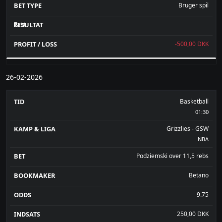
Bruger spil
Tabt
-500,00 DKK
26-02-2026
KAMP
Basketball
BET
TID
&
BET
BOOKMAKER
ODDS
INDSATS
RESULTAT
PROFIT/TAB
TYPE
01:30
LIGA
Grizzlies - GSW
NBA
Podziemski over 11,5 rebs
Betano
9.75
250,00 DKK