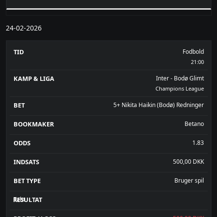
24-02-2026
KAMP
Fodbold
BET
TID
&
BET
BOOKMAKER
ODDS
INDSATS
RESULTAT
PROFIT/TAB
TYPE
21:00
LIGA
Inter - Bodø Glimt
Champions League
5+ Nikita Haikin (Bodø) Redninger
Betano
1.83
500,00 DKK
Bruger spil
Tabt