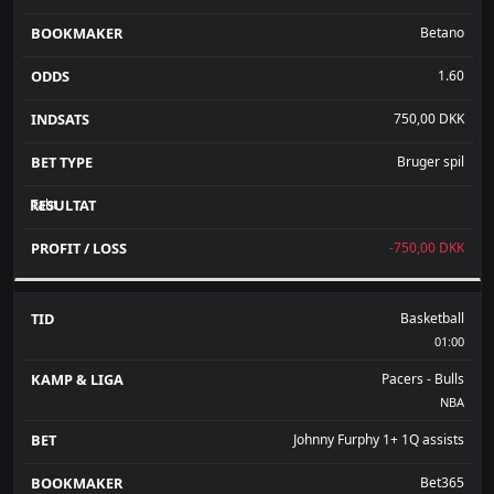
Betano
1.60
750,00 DKK
Bruger spil
Tabt
-750,00 DKK
Basketball
01:00
Pacers - Bulls
NBA
Johnny Furphy 1+ 1Q assists
Bet365